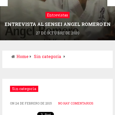
Entrevistas
ENTREVISTA AL SENSEI ANGEL ROMERO EN
LA REVISTA DRAGONZ
27 DE OCTUBRE DE 2020
Home
Sin categoría
Sin categoría
ON
24 DE FEBRERO DE 2015
NO HAY COMENTARIOS