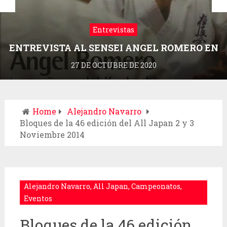
Entrevistas
ENTREVISTA AL SENSEI ANGEL ROMERO EN
LA REVISTA DRAGONZ
27 DE OCTUBRE DE 2020
Home
Alejandro Navarro
Bloques de la 46 edición del All Japan 2 y 3
Noviembre 2014
Alejandro Navarro
,
All Japan
,
Campeonatos
,
Eventos
Bloques de la 46 edición