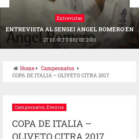
Entrevistas
ENTREVISTA AL SENSEI ANGEL ROMERO EN
LA REVISTA DRAGONZ
27 DE OCTUBRE DE 2020
Home
Campeonatos
COPA DE ITALIA – OLIVETO CITRA 2017
Campeonatos
,
Eventos
COPA DE ITALIA –
OLIVETO CITRA 2017