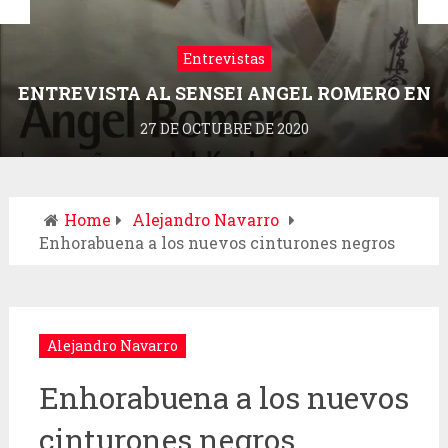
Entrevistas
ENTREVISTA AL SENSEI ANGEL ROMERO EN
LA REVISTA DRAGONZ
27 DE OCTUBRE DE 2020
Home
Alejandro Navarro
Enhorabuena a los nuevos cinturones negros
Alejandro Navarro
Enhorabuena a los nuevos
cinturones negros