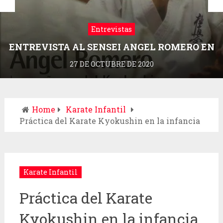
Entrevistas
ENTREVISTA AL SENSEI ANGEL ROMERO EN
LA REVISTA DRAGONZ
27 DE OCTUBRE DE 2020
Home
Karate Infantil
Práctica del Karate Kyokushin en la infancia
Karate Infantil
Práctica del Karate
Kyokushin en la infancia